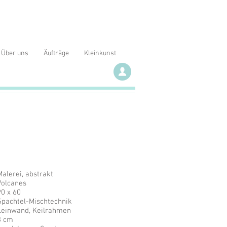
Über uns
Äufträge
Kleinkunst
Malerei, abstrakt
Volcanes
90 x 60
Spachtel-Mischtechnik
Leinwand, Keilrahmen
3 cm