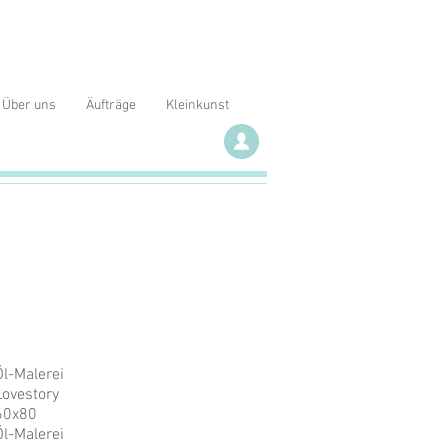
Über uns
Äufträge
Kleinkunst
Öl-Malerei
Lovestory
60x80
Öl-Malerei